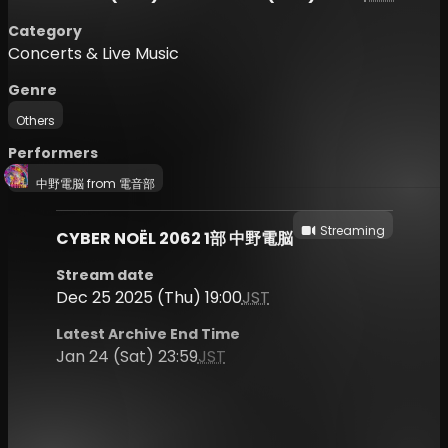
Category
Concerts & Live Music
Genre
Others
Performers
中野電脳 from 電音部
Streaming
CYBER NOËL 2062 1部 中野電脳
Stream date
Dec 25 2025 (Thu) 19:00
JST
Latest Archive End Time
Jan 24 (Sat) 23:59
JST