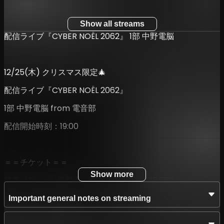
Show all streams
配信ライブ『CYBER NOËL 2062』 1部 中野電脳
12/25(木) クリスマス限定🎄
配信ライブ『CYBER NOËL 2062』
1部 中野電脳 from 電音部
配信開始時刻：19:00
＝＝チケット＝＝
Show more
特典（Tシャツ※郵送）付きチケット：¥10,000
※特典発送のため、特典付きチケットは12/14 23:59までの
Important general notes on streaming
販売となります。